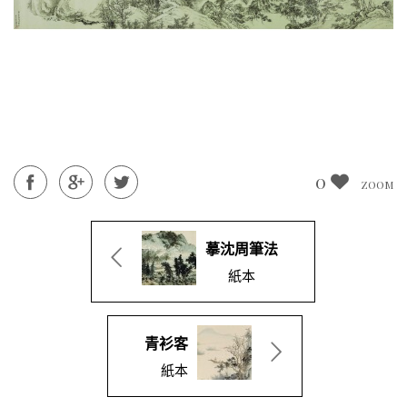
0
ZOOM
摹沈周筆法
紙本
青衫客
紙本