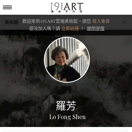
歡迎來到191ART雲端美術館，請您
登入會員
美術館
還沒加入嗎？請
立即註冊
！
關閉提醒
學藝館
文化館
典藏交流館
羅芳
Lo Fong Shen