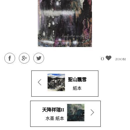
0
ZOOM
聖山飄雪
紙本
天降祥瑞II
水墨 紙本