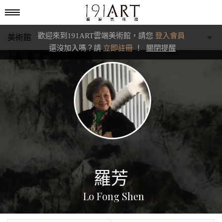
歡迎來到191ART雲端美術館，請您
登入會員
美術館
還沒加入嗎？請
立即註冊
！
關閉提醒
學藝館
文化館
典藏交流館
羅芳
Lo Fong Shen