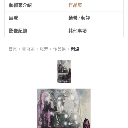
藝術家介紹
作品集
展覽
榮譽 / 藝評
影像紀錄
其他事項
首頁 >
藝術家 >
羅芳 >
作品集 >
閃爍