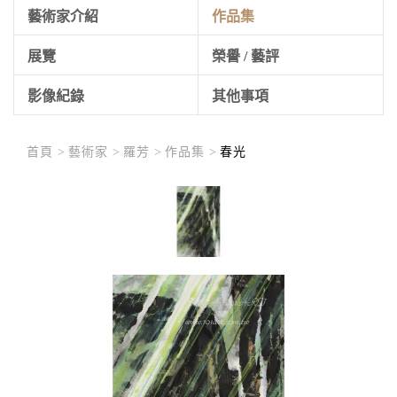
藝術家介紹
作品集
展覽
榮譽 / 藝評
影像紀錄
其他事項
首頁 >
藝術家 >
羅芳 >
作品集 >
春光