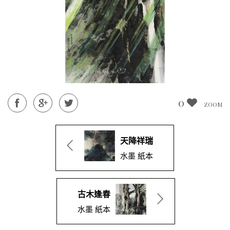
0
ZOOM
天降祥瑞
水墨 紙本
古木逢春
水墨 紙本