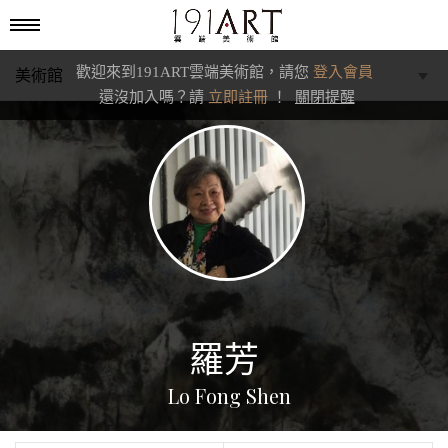
歡迎來到191ART雲端美術館，請您
登入會員
美術館
還沒加入嗎？請
立即註冊
！
關閉提醒
學藝館
文化館
典藏交流館
羅芳
Lo Fong Shen