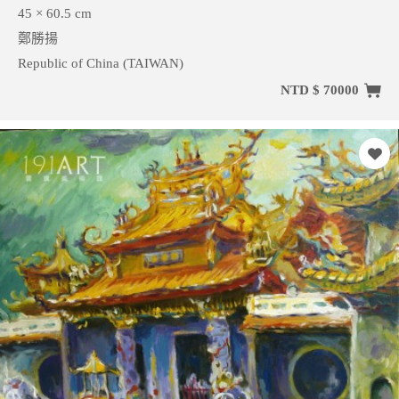
45 × 60.5 cm
鄭勝揚
Republic of China (TAIWAN)
NTD $ 70000