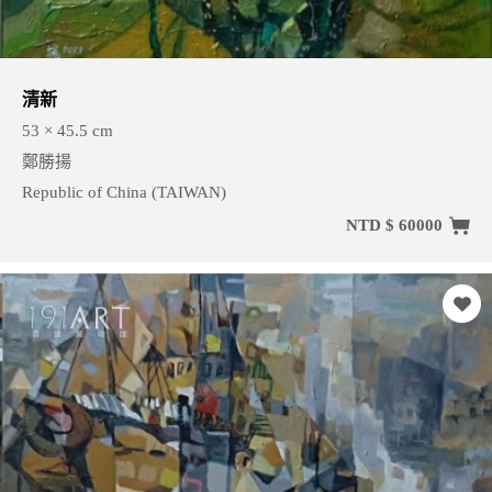
清新
53 × 45.5 cm
鄭勝揚
Republic of China (TAIWAN)
NTD $ 60000