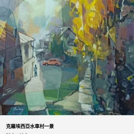
克羅埃西亞水車村一景