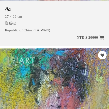
花2
27 × 22 cm
鄭勝揚
Republic of China (TAIWAN)
NTD $ 20000