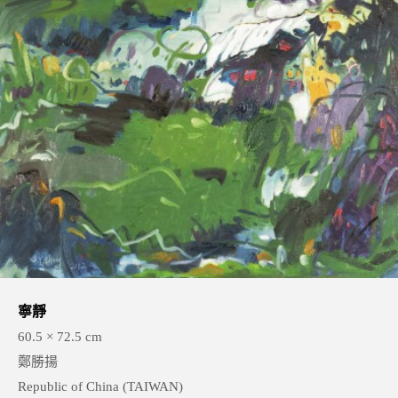
寧靜
60.5 × 72.5 cm
鄭勝揚
Republic of China (TAIWAN)