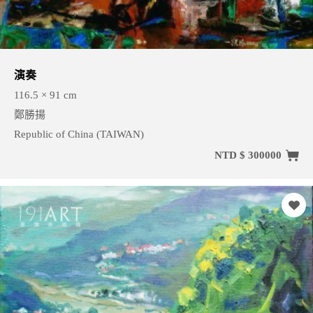
演奏
116.5 × 91 cm
鄭勝揚
Republic of China (TAIWAN)
NTD $ 300000