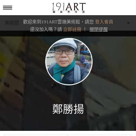
歡迎來到191ART雲端美術館，請您
登入會員
美術館
還沒加入嗎？請
立即註冊
！
關閉提醒
學藝館
文化館
典藏交流館
鄭勝揚