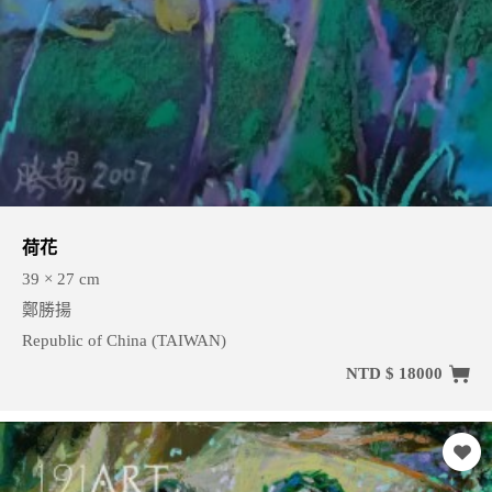
荷花
39 × 27 cm
鄭勝揚
Republic of China (TAIWAN)
NTD $ 18000