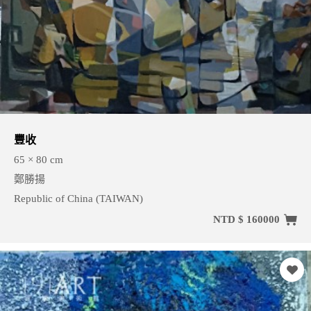
豐收
65 × 80 cm
鄭勝揚
Republic of China (TAIWAN)
NTD $ 160000