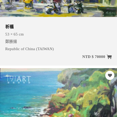
祈福
53 × 65 cm
鄭勝揚
Republic of China (TAIWAN)
NTD $ 70000