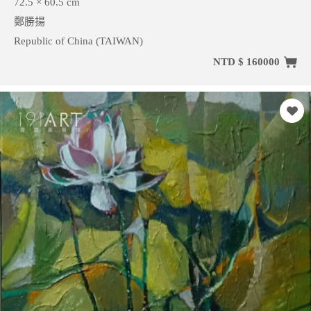
72.5 × 60.5 cm
鄭勝揚
Republic of China (TAIWAN)
NTD $ 160000