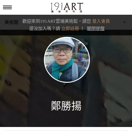
歡迎來到191ART雲端美術館，請您
登入會員
美術館
還沒加入嗎？請
立即註冊
！
關閉提醒
學藝館
文化館
典藏交流館
鄭勝揚