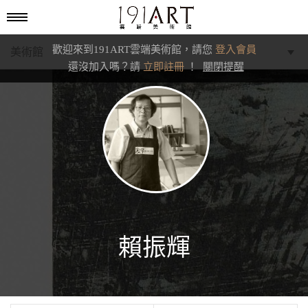
歡迎來到191ART雲端美術館，請您
登入會員
美術館
還沒加入嗎？請
立即註冊
！
關閉提醒
學藝館
文化館
典藏交流館
賴振輝