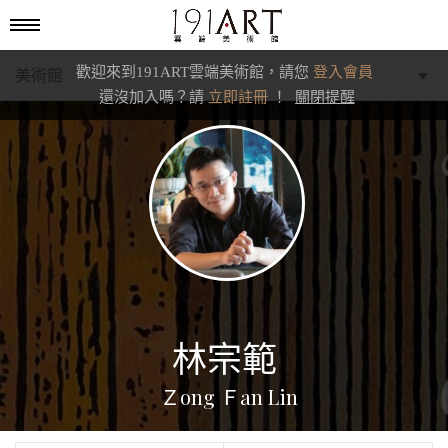
歡迎來到191ART雲端美術館，請您
登入會員
美術館
還沒加入嗎？請
立即註冊
！
關閉提醒
學藝館
文化館
典藏交流館
林宗範
Ｚong Ｆan Lin