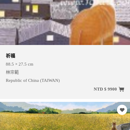
祈福
88.5 × 27.5 cm
林宗範
Republic of China (TAIWAN)
NTD $ 9900