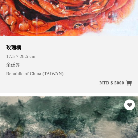
玫瑰橘
17.5 × 28.5 cm
余廷昇
Republic of China (TAIWAN)
NTD $ 5000