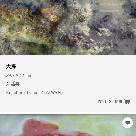
大海
29.7 × 42 cm
余廷昇
Republic of China (TAIWAN)
NTD $ 1000