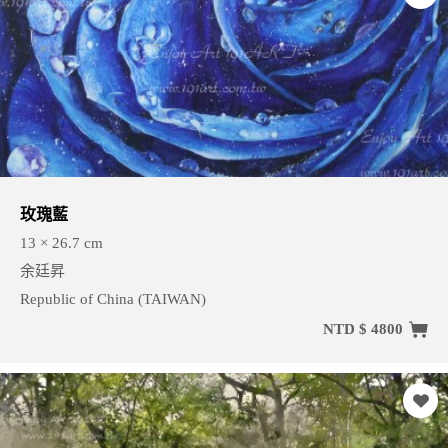
玫瑰藍
13 × 26.7 cm
余廷昇
Republic of China (TAIWAN)
NTD $ 4800