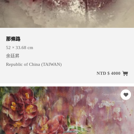
那條路
52 × 33.68 cm
余廷昇
Republic of China (TAIWAN)
NTD $ 4000