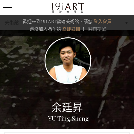
歡迎來到191ART雲端美術館，請您
登入會員
美術館
還沒加入嗎？請
立即註冊
！
關閉提醒
學藝館
文化館
典藏交流館
余廷昇
YU Ting Sheng