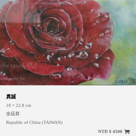
真誠
18 × 22.8 cm
余廷昇
Republic of China (TAIWAN)
NTD $ 4500