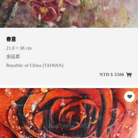
春意
21.8 × 38 cm
余廷昇
Republic of China (TAIWAN)
NTD $ 5500