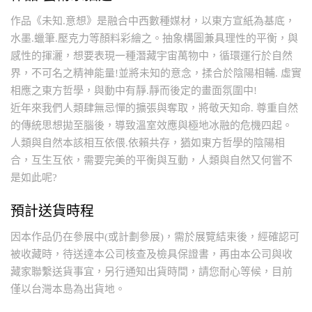
作品《未知.意想》是融合中西數種媒材，以東方宣紙為基底，
水墨.蠟筆.壓克力等顏料彩繪之。抽象構圖兼具理性的平衡，與
感性的揮灑，想要表現一種潛藏宇宙萬物中，循環運行於自然
界，不可名之精神能量!並將未知的意念，揉合於陰陽相輔. 虛實
相應之東方哲學，與動中有靜.靜而後定的畫面氛圍中!
近年來我們人類肆無忌憚的擴張與奪取，將敬天知命. 尊重自然
的傳統思想拋至腦後，導致溫室效應與極地冰融的危機四起。
人類與自然本該相互依偎.依賴共存，猶如東方哲學的陰陽相
合，互生互依，需要完美的平衡與互動，人類與自然又何嘗不
是如此呢?
預計送貨時程
因本作品仍在參展中(或計劃參展)，需於展覽結束後，經確認可
被收藏時，待送達本公司核查及檢具保證書，再由本公司與收
藏家聯繫送貨事宜，另行通知出貨時間，請您耐心等候，目前
僅以台灣本島為出貨地。