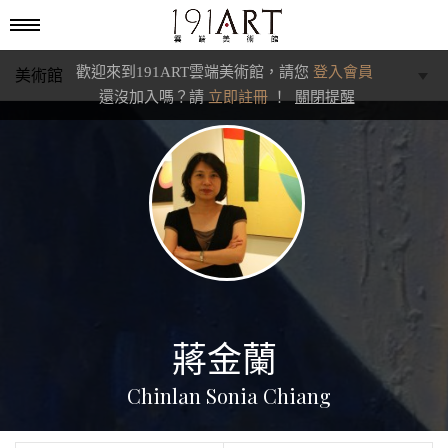
歡迎來到191ART雲端美術館，請您
登入會員
美術館
還沒加入嗎？請
立即註冊
！
關閉提醒
學藝館
文化館
典藏交流館
蔣金蘭
Chinlan Sonia Chiang