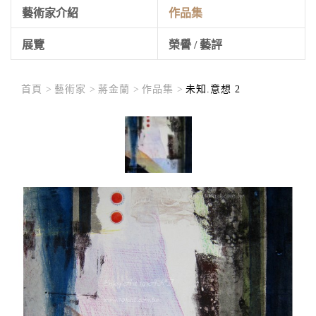
藝術家介紹
作品集
展覽
榮譽 / 藝評
首頁 >
藝術家 >
蔣金蘭 >
作品集 >
未知.意想 2