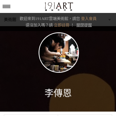
歡迎來到191ART雲端美術館，請您
登入會員
美術館
還沒加入嗎？請
立即註冊
！
關閉提醒
學藝館
文化館
典藏交流館
李傳恩