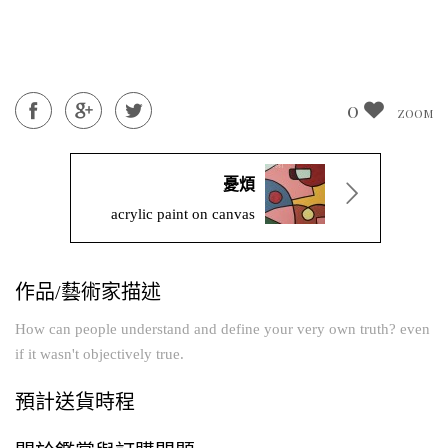
0
0
0
0
ZOOM
ZOOM
ZOOM
ZOOM
憂煩
acrylic paint on canvas
作品/藝術家描述
How can people understand and define your very own truth? even
if it wasn't objectively true.
預計送貨時程