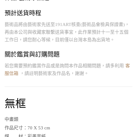
預計送貨時程
藝術品將由藝術家先送至191ART核查(藝術品會檢具保證書)，
再由本公司與收藏家聯繫送貨事宜，此作業預計十一至十五個
工作日，請您耐心等候，目前僅以台灣本島為出貨地。
關於鑑賞與訂購問題
若您需要預約鑑賞作品或是詢問本作品相關問題，請多利用
客
服信箱
，請註明藝術家及作品名，謝謝。
無框
中畫類
作品尺寸：
70 X 53 cm
媒 材：
彩墨宣紙