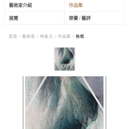
藝術家介紹
作品集
展覽
榮譽 / 藝評
首頁 >
藝術家 >
林象元 >
作品集 >
無框