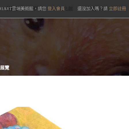
91ART雲端美術館，請您
美術館
學藝館
登入會員
文化館
還沒加入嗎？請
典藏交流館
立即註冊
展覽