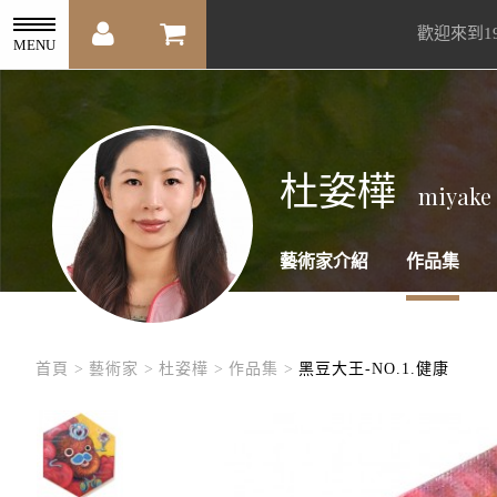
歡迎來到1
MENU
杜姿樺
miyake
藝術家介紹
作品集
首頁 >
藝術家 >
杜姿樺 >
作品集 >
黑豆大王-NO.1.健康