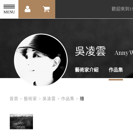
歡迎來到1
MENU
吳凌雲
Anny 
藝術家介紹
作品集
首頁 >
藝術家 >
吳凌雲 >
作品集 >
隱