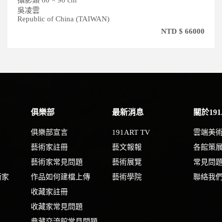
攝影類 30 × 20 cm
敖道倫
Republic of China (TAIWAN)
$ 66000
NTD 
俱樂部
最新消息
關於191
俱樂部宣言
191ART TV
雲端美
藝術家註冊
藝文報報
各館策
藝術家常見問題
藝術展覽
常見問
術家
作品如何建檔上傳
藝術學院
聯絡我
收藏家註冊
收藏家常見問題
典藏交流館常見問題