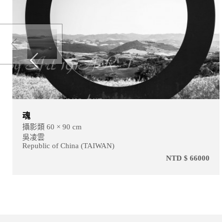
境
攝影類 60 × 90 cm
吳凌雲
Republic of China (TAIWAN)
000
NTD $ 660