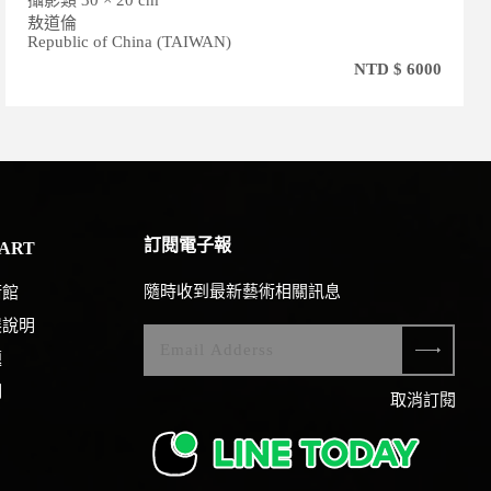
攝影類 60 × 90 cm
吳凌雲
Republic of China (TAIWAN)
$ 6000
NTD $ 
訂閱電子報
ART
隨時收到最新藝術相關訊息
術館
展說明
題
們
取消訂閱