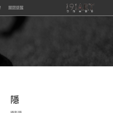
！
關閉提醒
隱
攝影類