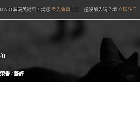
91ART雲端美術館，請您
美術館
學藝館
登入會員
文化館
還沒加入嗎？請
典藏交流館
立即註冊
Wu
榮譽 / 藝評