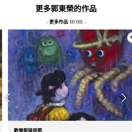
更多
郭東榮
的作品
MORE
- 更多作品
-
歡樂聖誕辰節