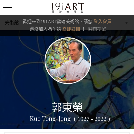
歡迎來到191ART雲端美術館，請您
登入會員
美術館
還沒加入嗎？請
立即註冊
！
關閉提醒
學藝館
文化館
典藏交流館
郭東榮
Kuo Tong-Jong
( 1927 - 2022 )