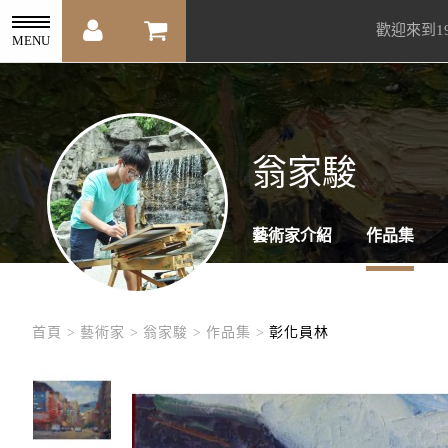
歡迎來到1
MENU
翁家駿
藝術家介紹
作品集
首頁 >
藝術家 >
翁家駿 >
作品集 >
彰化員林