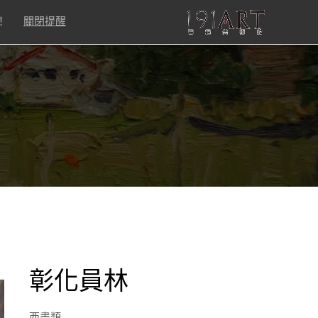
！
關閉提醒
彰化員林
西畫類