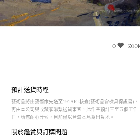
0
ZOO
預計送貨時程
藝術品將由藝術家先送至191ART核查(藝術品會檢具保證書)，
再由本公司與收藏家聯繫送貨事宜，此作業預計三至五個工作
日，請您耐心等候，目前僅以台灣本島為出貨地。
關於鑑賞與訂購問題