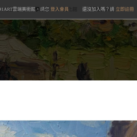
91ART雲端美術館，請您
美術館
學藝館
登入會員
文化館
還沒加入嗎？請
典藏交流館
立即註冊