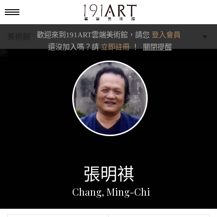
歡迎來到191ART雲端美術館，請您
登入會員
美術館
還沒加入嗎？請
立即註冊
！
關閉提醒
學藝館
文化館
典藏交流館
張明祺
Chang, Ming-Chi